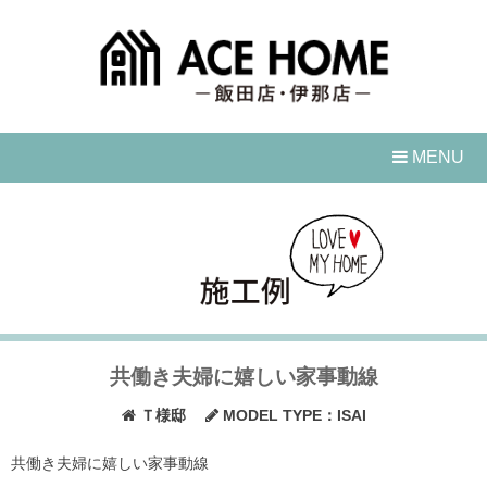
Skip
to
content
MENU
共働き夫婦に嬉しい家事動線
Ｔ様邸
MODEL TYPE：ISAI
共働き夫婦に嬉しい家事動線