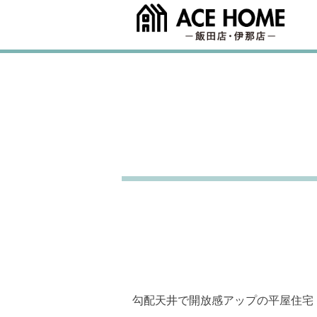
Skip
to
content
勾配天井で開放感アップの平屋住宅